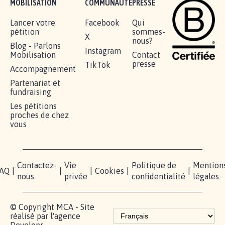
MOBILISATION
COMMUNAUTÉ
PRESSE
Lancer votre
Facebook
Qui
pétition
sommes-
X
nous?
Blog - Parlons
Instagram
Mobilisation
Contact
presse
TikTok
Accompagnement
Partenariat et
fundraising
Les pétitions
proches de chez
vous
Contactez-
Vie
Politique de
Mention
AQ
|
|
|
Cookies
|
|
nous
privée
confidentialité
légales
© Copyright MCA - Site
réalisé par l'agence
Developr