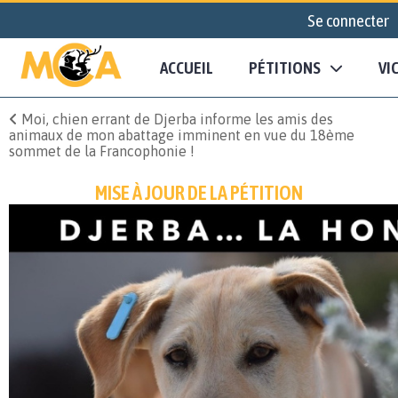
Se connecter
ACCUEIL
PÉTITIONS
VI
Moi, chien errant de Djerba informe les amis des
animaux de mon abattage imminent en vue du 18ème
sommet de la Francophonie !
MISE À JOUR DE LA PÉTITION