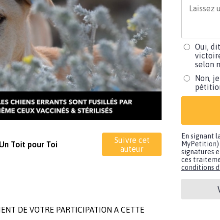
Oui, di
victoir
selon m
Non, je
pétiti
En signant l
Suivre cet
Un Toit pour Toi
MyPetition) 
auteur
signatures e
ces traiteme
conditions d'
ENT DE VOTRE PARTICIPATION A CETTE