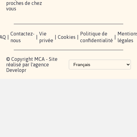
proches de chez
vous
Contactez-
Vie
Politique de
Mention
AQ
|
|
|
Cookies
|
|
nous
privée
confidentialité
légales
© Copyright MCA - Site
réalisé par l'agence
Developr