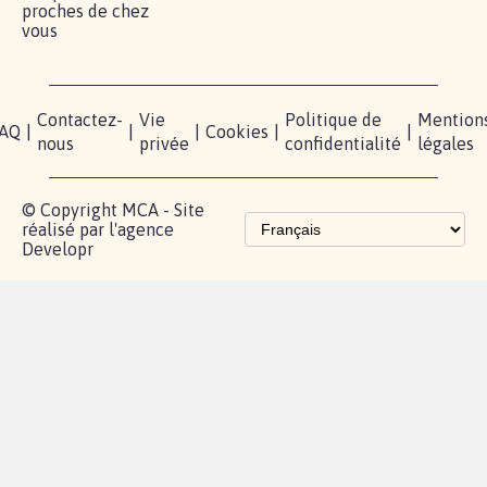
proches de chez
vous
Contactez-
Vie
Politique de
Mention
AQ
|
|
|
Cookies
|
|
nous
privée
confidentialité
légales
© Copyright MCA - Site
réalisé par l'agence
Developr