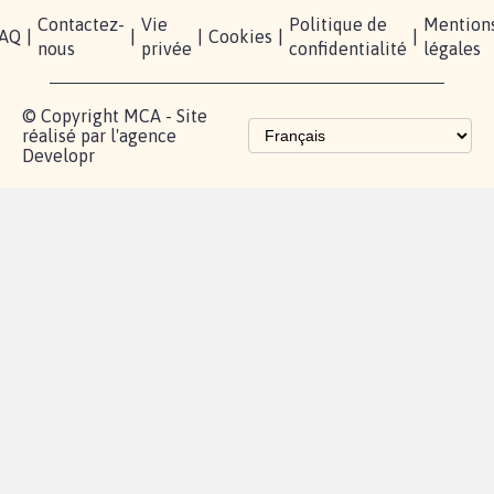
Contactez-
Vie
Politique de
Mention
AQ
|
|
|
Cookies
|
|
nous
privée
confidentialité
légales
© Copyright MCA - Site
réalisé par l'agence
Developr