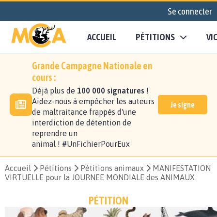
Se connecter
ACCUEIL
PÉTITIONS
VI
Grande Campagne Nationale en
cours :
Déjà plus de
100 000 signatures
!
Aidez-nous à empêcher les auteurs
Je signe
de maltraitance frappés d'une
interdiction de détention de
reprendre un
animal ! #UnFichierPourEux
Accueil
Pétitions
Pétitions animaux
MANIFESTATION
VIRTUELLE pour la JOURNEE MONDIALE des ANIMAUX
PÉTITION