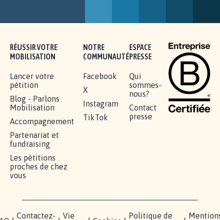
AUTOUR DE LA SOURCE...
11.280
signatures
Je signe
AGRESSION DE MON FILS THÉO :
SOYONS TOUS MOBILISÉS...
16.834
signatures
Je signe