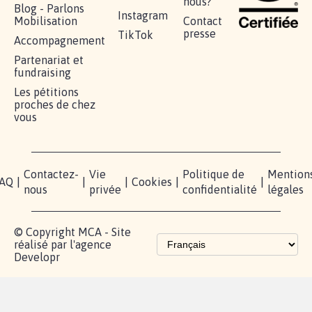
nous?
Blog - Parlons
Instagram
Mobilisation
Contact
presse
TikTok
Accompagnement
Partenariat et
fundraising
Les pétitions
proches de chez
vous
Contactez-
Vie
Politique de
Mention
AQ
|
|
|
Cookies
|
|
nous
privée
confidentialité
légales
© Copyright MCA - Site
réalisé par l'agence
Developr