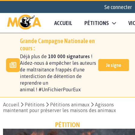
Se connecter
ACCUEIL
PÉTITIONS
VI
Grande Campagne Nationale en
cours :
Déjà plus de
100 000 signatures
!
Aidez-nous à empêcher les auteurs
Je signe
de maltraitance frappés d'une
interdiction de détention de
reprendre un
animal ! #UnFichierPourEux
Accueil
Pétitions
Pétitions animaux
Agissons
maintenant pour préserver les maisons des animaux
PÉTITION