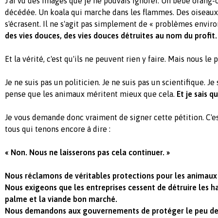
J'ai vu des images que je ne pouvais ignorer. Un bébé orang
décédée. Un koala qui marche dans les flammes. Des oiseaux
s'écrasent. Il ne s'agit pas simplement de « problèmes envi
des vies douces, des vies douces détruites au nom du profit.
Et la vérité, c'est qu'ils ne peuvent rien y faire. Mais nous le
Je ne suis pas un politicien. Je ne suis pas un scientifique. Je
pense que les animaux méritent mieux que cela.
Et je sais q
Je vous demande donc vraiment de signer cette pétition. C'e
tous qui tenons encore à dire :
« Non. Nous ne laisserons pas cela continuer. »
Nous réclamons de véritables protections pour les animaux 
Nous exigeons que les entreprises cessent de détruire les ha
palme et la viande bon marché.
Nous demandons aux gouvernements de protéger le peu de