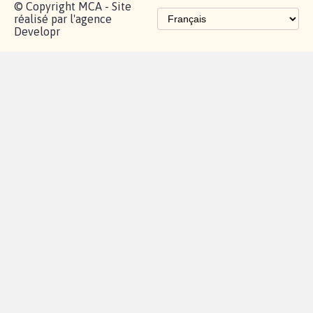
proches de chez
vous
Contactez-
Vie
Politique de
Mention
AQ
|
|
|
Cookies
|
|
nous
privée
confidentialité
légales
© Copyright MCA - Site
réalisé par l'agence
Developr