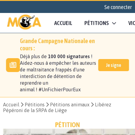
Se connecter
ACCUEIL
PÉTITIONS
VI
Grande Campagne Nationale en
cours :
Déjà plus de
100 000 signatures
!
Aidez-nous à empêcher les auteurs
Je signe
de maltraitance frappés d'une
interdiction de détention de
reprendre un
animal ! #UnFichierPourEux
Accueil
Pétitions
Pétitions animaux
Libérez
Pépéroni de la SRPA de Liège
PÉTITION