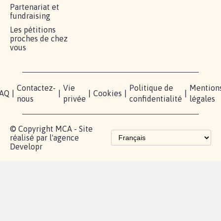
RÉUSSIR VOTRE
NOTRE
ESPACE
MOBILISATION
COMMUNAUTÉ
PRESSE
Lancer votre
Facebook
Qui
pétition
sommes-
X
nous?
Blog - Parlons
Instagram
Mobilisation
Contact
presse
TikTok
Accompagnement
Partenariat et
fundraising
Les pétitions
proches de chez
vous
Contactez-
Vie
Politique de
Mention
AQ
|
|
|
Cookies
|
|
nous
privée
confidentialité
légales
© Copyright MCA - Site