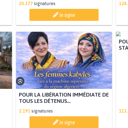
20.377
signatures
124
Je signe
POUR LA LIBÉRATION IMMÉDIATE DE
POU
TOUS LES DÉTENUS...
STA
2.191
signatures
113
Je signe