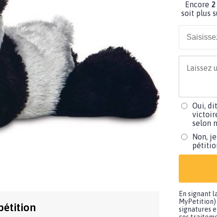
Encore
2
soit plus 
Oui, di
victoir
selon m
Non, je
pétiti
En signant l
MyPetition) 
pétition
signatures e