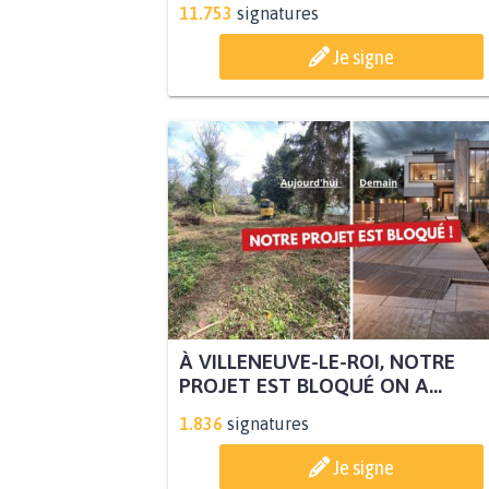
11.753
signatures
Je signe
À VILLENEUVE-LE-ROI, NOTRE
PROJET EST BLOQUÉ ON A...
1.836
signatures
Je signe