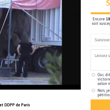
5
Encore
18
soit susce
Oui, di
victoir
selon m
Non, je
pétiti
 et DDPP de Paris