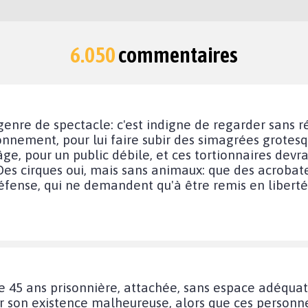
6.050
commentaires
e genre de spectacle: c'est indigne de regarder sans 
onnement, pour lui faire subir des simagrées grotesqu
âge, pour un public débile, et ces tortionnaires devr
Des cirques oui, mais sans animaux: que des acrobat
défense, qui ne demandent qu'à être remis en liberté.
de 45 ans prisonnière, attachée, sans espace adéquat
ur son existence malheureuse, alors que ces personn