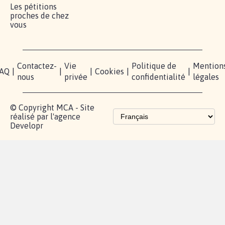
Les pétitions
proches de chez
vous
Contactez-
Vie
Politique de
Mention
AQ
|
|
|
Cookies
|
|
nous
privée
confidentialité
légales
© Copyright MCA - Site
réalisé par l'agence
Developr