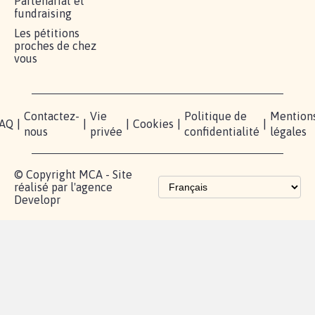
Partenariat et
fundraising
Les pétitions
proches de chez
vous
Contactez-
Vie
Politique de
Mention
AQ
|
|
|
Cookies
|
|
nous
privée
confidentialité
légales
© Copyright MCA - Site
réalisé par l'agence
Developr