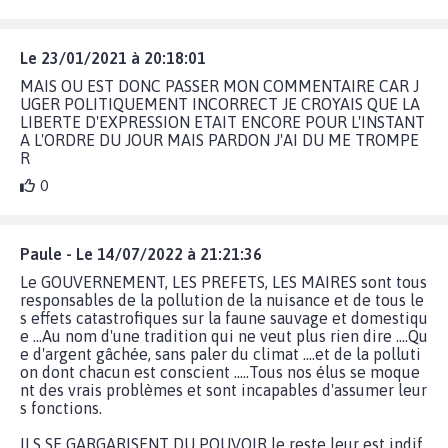
Le 23/01/2021 à 20:18:01
MAIS OU EST DONC PASSER MON COMMENTAIRE CAR J
UGER POLITIQUEMENT INCORRECT JE CROYAIS QUE LA
LIBERTE D'EXPRESSION ETAIT ENCORE POUR L'INSTANT
A L'ORDRE DU JOUR MAIS PARDON J'AI DU ME TROMPE
R
0
Paule - Le 14/07/2022 à 21:21:36
Le GOUVERNEMENT, LES PREFETS, LES MAIRES sont tous
responsables de la pollution de la nuisance et de tous le
s effets catastrofiques sur la faune sauvage et domestiqu
e ...Au nom d'une tradition qui ne veut plus rien dire ....Qu
e d'argent gâchée, sans paler du climat ....et de la polluti
on dont chacun est conscient .....Tous nos élus se moque
nt des vrais problèmes et sont incapables d'assumer leur
s fonctions.
ILS SE GARGARISENT DU POUVOIR le reste leur est indif