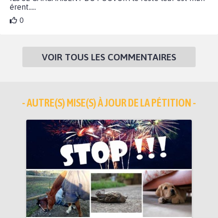
érent.....
0
VOIR TOUS LES COMMENTAIRES
- AUTRE(S) MISE(S) À JOUR DE LA PÉTITION -