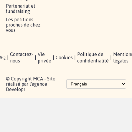
Partenariat et
fundraising
Les pétitions
proches de chez
vous
Contactez-
Vie
Politique de
Mention
AQ
|
|
|
Cookies
|
|
nous
privée
confidentialité
légales
© Copyright MCA - Site
réalisé par l'agence
Developr