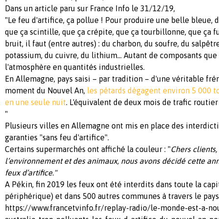
Dans un article paru sur France Info le 31/12/19,
"Le feu d'artifice, ça pollue ! Pour produire une belle bleue, 
que ça scintille, que ça crépite, que ça tourbillonne, que ça f
bruit, il faut (entre autres) : du charbon, du soufre, du salpêt
potassium, du cuivre, du lithium... Autant de composants que 
l'atmosphère en quantités industrielles.
En Allemagne, pays saisi – par tradition – d'une véritable fr
moment du Nouvel An,
les pétards dégagent environ 5 000 to
en une seule nuit
. L'équivalent de deux mois de trafic routier
"
Plusieurs villes en Allemagne ont mis en place des interdict
garanties "sans feu d'artifice".
Certains supermarchés ont affiché la couleur : "
Chers clients
l’environnement et des animaux, nous avons décidé cette an
feux d’artifice."
A Pékin, fin 2019 les feux ont été interdits dans toute la cap
périphérique) et dans 500 autres communes à travers le pays
https://www.francetvinfo.fr/replay-radio/le-monde-est-a-n