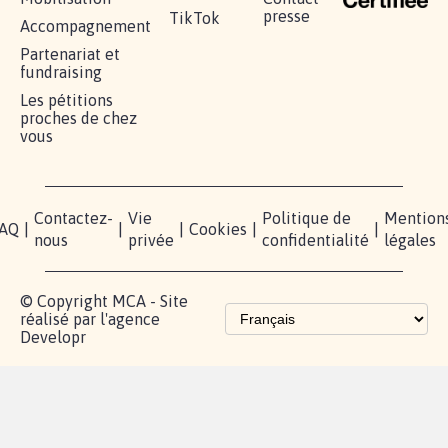
RÉUSSIR VOTRE
NOTRE
ESPACE
MOBILISATION
COMMUNAUTÉ
PRESSE
Lancer votre
Facebook
Qui
pétition
sommes-
X
nous?
Blog - Parlons
Instagram
Mobilisation
Contact
presse
TikTok
Accompagnement
Partenariat et
fundraising
Les pétitions
proches de chez
vous
Contactez-
Vie
Politique de
Mention
AQ
|
|
|
Cookies
|
|
nous
privée
confidentialité
légales