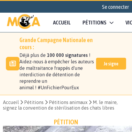
Se connecter
ACCUEIL
PÉTITIONS
VI
Grande Campagne Nationale en
cours :
Déjà plus de
100 000 signatures
!
Aidez-nous à empêcher les auteurs
Je signe
de maltraitance frappés d'une
interdiction de détention de
reprendre un
animal ! #UnFichierPourEux
Accueil
Pétitions
Pétitions animaux
M. le maire,
signez la convention de stérilisation des chats libres
PÉTITION