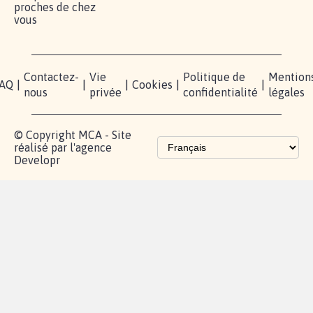
Lancer votre
Facebook
Qui
pétition
sommes-
X
nous?
Blog - Parlons
Instagram
Mobilisation
Contact
presse
TikTok
Accompagnement
Partenariat et
fundraising
Les pétitions
proches de chez
vous
Contactez-
Vie
Politique de
Mention
AQ
|
|
|
Cookies
|
|
nous
privée
confidentialité
légales
© Copyright MCA - Site
réalisé par l'agence
Developr