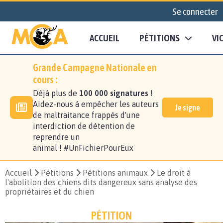
Se connecter
ACCUEIL
PÉTITIONS
VI
Grande Campagne Nationale en
cours :
Déjà plus de
100 000 signatures
!
Aidez-nous à empêcher les auteurs
Je signe
de maltraitance frappés d'une
interdiction de détention de
reprendre un
animal ! #UnFichierPourEux
Accueil
Pétitions
Pétitions animaux
Le droit à
l'abolition des chiens dits dangereux sans analyse des
propriétaires et du chien
PÉTITION