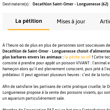
Destinataire(s) :
Decathlon Saint-Omer - Longuenesse (62)
La pétition
Mises à jour
Arti
À l’heure où de plus en plus de personnes sont soucieuses de
Decathlon de Saint-Omer - Longuenesse choisit d’alimenter 
plus barbares envers les animaux :
la pêche au vif
!
Cette te
consiste à prendre pour appât un poisson VIVANT : l’animal e
hameçon alors qu’il est pleinement conscient, puis jeté à l’e
prédateur. Il peut agoniser plusieurs heures : c’est de la tort
Afin de satisfaire les partisans de cette pratique cruelle, le
Longuenesse propose à la vente des poissons vivants, qui son
un aquarium particulièrement sale.
Membre de l’association PAZ qui se bat pour l’interdiction de