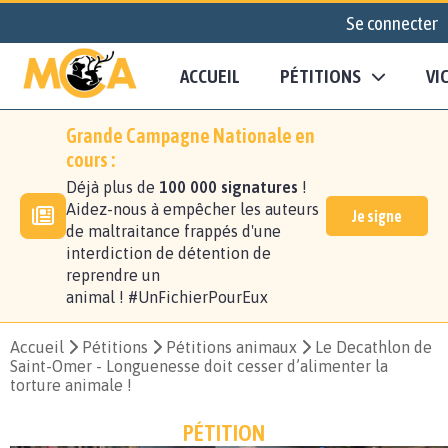
Se connecter
ACCUEIL
PÉTITIONS
VI
Grande Campagne Nationale en
cours :
Déjà plus de
100 000 signatures
!
Aidez-nous à empêcher les auteurs
Je signe
de maltraitance frappés d'une
interdiction de détention de
reprendre un
animal ! #UnFichierPourEux
Accueil
Pétitions
Pétitions animaux
Le Decathlon de
Saint-Omer - Longuenesse doit cesser d’alimenter la
torture animale !
PÉTITION