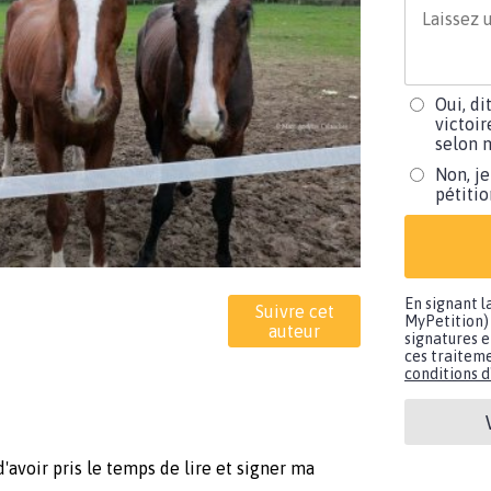
Oui, di
victoir
selon m
Non, je
pétiti
En signant l
Suivre cet
MyPetition) 
auteur
signatures e
ces traiteme
conditions d'
'avoir pris le temps de lire et signer ma