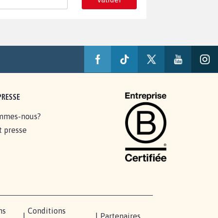
PRESSE
mmes-nous?
t presse
ns
Conditions
|
|
Partenaires