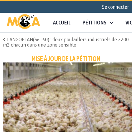
Se connecter
ACCUEIL
PÉTITIONS
VI
LANGOELAN(56160) : deux poulaillers industriels de 2200
m2 chacun dans une zone sensible
MISE À JOUR DE LA PÉTITION