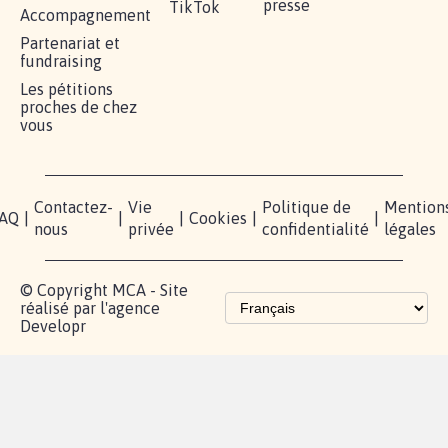
presse
TikTok
Accompagnement
Partenariat et
fundraising
Les pétitions
proches de chez
vous
Contactez-
Vie
Politique de
Mention
AQ
|
|
|
Cookies
|
|
nous
privée
confidentialité
légales
© Copyright MCA - Site
réalisé par l'agence
Developr