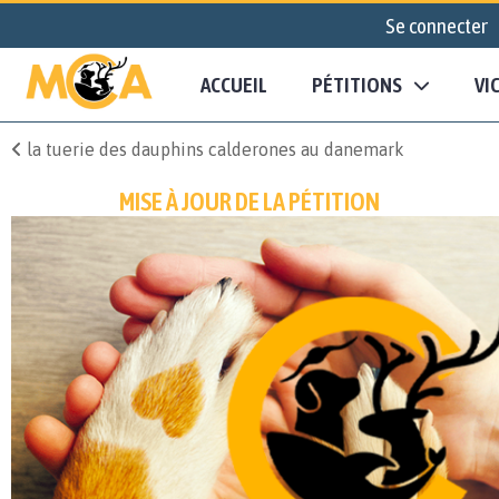
Se connecter
ACCUEIL
PÉTITIONS
VI
la tuerie des dauphins calderones au danemark
MISE À JOUR DE LA PÉTITION