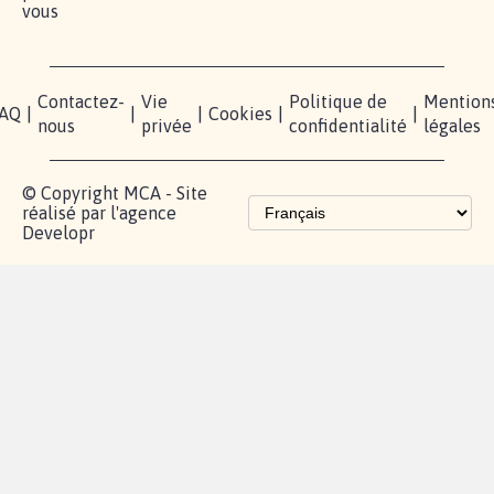
vous
Contactez-
Vie
Politique de
Mention
AQ
|
|
|
Cookies
|
|
nous
privée
confidentialité
légales
© Copyright MCA - Site
réalisé par l'agence
Developr