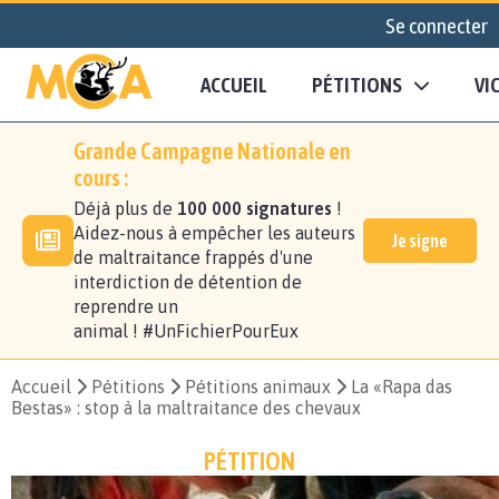
Se connecter
ACCUEIL
PÉTITIONS
VI
Grande Campagne Nationale en
cours :
Déjà plus de
100 000 signatures
!
Aidez-nous à empêcher les auteurs
Je signe
de maltraitance frappés d'une
interdiction de détention de
reprendre un
animal ! #UnFichierPourEux
Accueil
Pétitions
Pétitions animaux
La «Rapa das
Bestas» : stop à la maltraitance des chevaux
PÉTITION