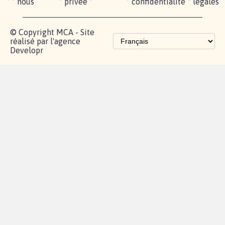
Partenariat et
fundraising
Les pétitions
proches de chez
vous
Contactez-
Vie
Politique de
Mention
AQ
|
|
|
Cookies
|
|
nous
privée
confidentialité
légales
© Copyright MCA - Site
réalisé par l'agence
Developr