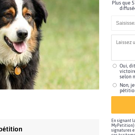
Plus que 5
diffusé
Oui, di
victoir
selon m
Non, je
pétiti
En signant l
MyPetition) 
pétition
signatures e