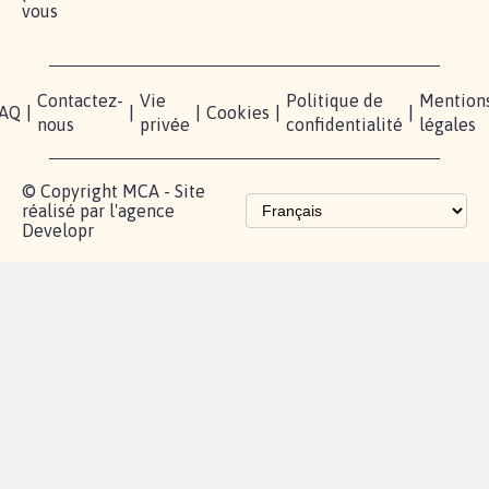
vous
Contactez-
Vie
Politique de
Mention
AQ
|
|
|
Cookies
|
|
nous
privée
confidentialité
légales
© Copyright MCA - Site
réalisé par l'agence
Developr