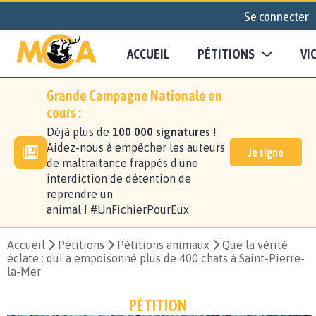
Se connecter
ACCUEIL
PÉTITIONS
VI
Grande Campagne Nationale en
cours :
Déjà plus de
100 000 signatures
!
Aidez-nous à empêcher les auteurs
Je signe
de maltraitance frappés d'une
interdiction de détention de
reprendre un
animal ! #UnFichierPourEux
Accueil
Pétitions
Pétitions animaux
Que la vérité
éclate : qui a empoisonné plus de 400 chats à Saint-Pierre-
la-Mer
PÉTITION