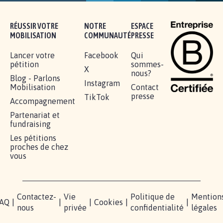
RÉUSSIR VOTRE
NOTRE
ESPACE
MOBILISATION
COMMUNAUTÉ
PRESSE
Lancer votre
Facebook
Qui
pétition
sommes-
X
nous?
Blog - Parlons
Instagram
Mobilisation
Contact
presse
TikTok
Accompagnement
Partenariat et
fundraising
Les pétitions
proches de chez
vous
Contactez-
Vie
Politique de
Mention
AQ
|
|
|
Cookies
|
|
nous
privée
confidentialité
légales