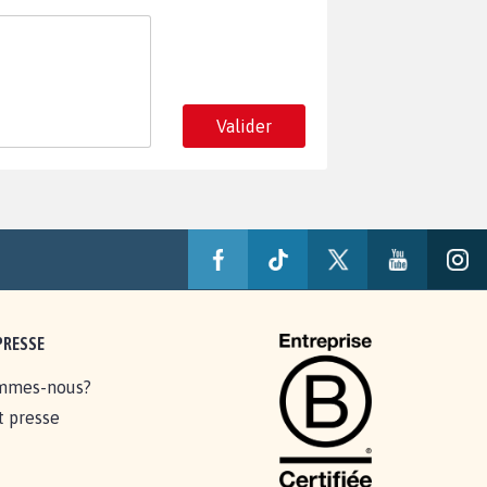
Valider
PRESSE
mmes-nous?
t presse