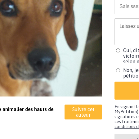
Oui, di
victoir
selon m
Non, je
pétiti
En signant l
e animalier des hauts de
Suivre cet
MyPetition) 
auteur
signatures e
ces traiteme
conditions d'