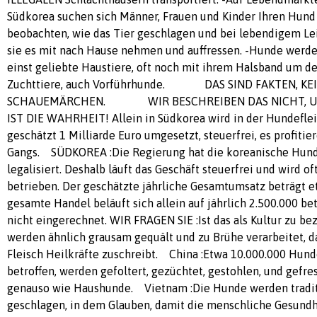
Südkorea suchen sich Männer, Frauen und Kinder Ihren Hund 
beobachten, wie das Tier geschlagen und bei lebendigem Le
sie es mit nach Hause nehmen und auffressen. -Hunde werden
einst geliebte Haustiere, oft noch mit ihrem Halsband um den
Zuchttiere, auch Vorführhunde. DAS SIND FAKTEN, K
SCHAUEMÄRCHEN. WIR BESCHREIBEN DAS NICHT, UM 
IST DIE WAHRHEIT! Allein in Südkorea wird in der Hundefleis
geschätzt 1 Milliarde Euro umgesetzt, steuerfrei, es profitie
Gangs. SÜDKOREA :Die Regierung hat die koreanische Hunde
legalisiert. Deshalb läuft das Geschäft steuerfrei und wird o
betrieben. Der geschätzte jährliche Gesamtumsatz beträgt et
gesamte Handel beläuft sich allein auf jährlich 2.500.000 b
nicht eingerechnet. WIR FRAGEN SIE :Ist das als Kultur zu b
werden ähnlich grausam gequält und zu Brühe verarbeitet, 
Fleisch Heilkräfte zuschreibt. China :Etwa 10.000.000 Hunde
betroffen, werden gefoltert, gezüchtet, gestohlen, und gefre
genauso wie Haushunde. Vietnam :Die Hunde werden tradit
geschlagen, in dem Glauben, damit die menschliche Gesundh