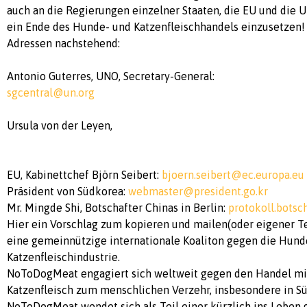
auch an die Regierungen einzelner Staaten, die EU und die UN
ein Ende des Hunde- und Katzenfleischhandels einzusetzen!
Adressen nachstehend:
Antonio Guterres, UNO, Secretary-General:
sgcentral@un.org
Ursula von der Leyen,
EU, Kabinettchef Björn Seibert:
bjoern.seibert@ec.europa.eu
Präsident von Südkorea:
webmaster@president.go.kr
Mr. Mingde Shi, Botschafter Chinas in Berlin:
protokoll.bots
Hier ein Vorschlag zum kopieren und mailen(oder eigener 
eine gemeinnützige internationale Koaliton gegen die Hund
Katzenfleischindustrie.
NoToDogMeat engagiert sich weltweit gegen den Handel mi
Katzenfleisch zum menschlichen Verzehr, insbesondere in Sü
NoToDogMeat wendet sich als Teil einer kürzlich ins Leben