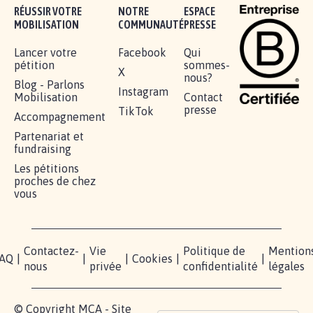
RÉUSSIR VOTRE
NOTRE
ESPACE
MOBILISATION
COMMUNAUTÉ
PRESSE
Lancer votre
Facebook
Qui
pétition
sommes-
X
nous?
Blog - Parlons
Instagram
Mobilisation
Contact
presse
TikTok
Accompagnement
Partenariat et
fundraising
Les pétitions
proches de chez
vous
Contactez-
Vie
Politique de
Mention
AQ
|
|
|
Cookies
|
|
nous
privée
confidentialité
légales
© Copyright MCA - Site