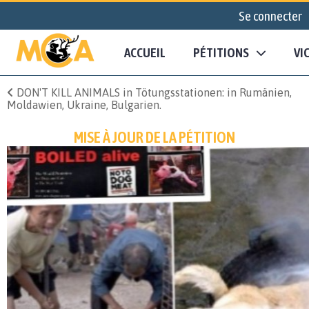
Se connecter
ACCUEIL
PÉTITIONS
VI
DON'T KILL ANIMALS in Tötungsstationen: in Rumänien,
Moldawien, Ukraine, Bulgarien.
MISE À JOUR DE LA PÉTITION