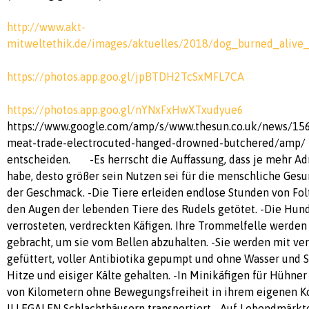
http://www.akt-
mitweltethik.de/images/aktuelles/2018/dog_burned_alive
https://photos.app.goo.gl/jpBTDH2TcSxMFL7CA
https://photos.app.goo.gl/nYNxFxHwXTxudyue6
https://www.google.com/amp/s/www.thesun.co.uk/news/15
meat-trade-electrocuted-hanged-drowned-butchered/amp
entscheiden. -Es herrscht die Auffassung, dass je mehr Adr
habe, desto größer sein Nutzen sei für die menschliche Ges
der Geschmack. -Die Tiere erleiden endlose Stunden von Folt
den Augen der lebenden Tiere des Rudels getötet. -Die Hu
verrosteten, verdreckten Käfigen. Ihre Trommelfelle werden
gebracht, um sie vom Bellen abzuhalten. -Sie werden mit ve
gefüttert, voller Antibiotika gepumpt und ohne Wasser und 
Hitze und eisiger Kälte gehalten. -In Minikäfigen für Hühner
von Kilometern ohne Bewegungsfreiheit in ihrem eigenen Ko
ILLEGALEN Schlachthäusern transportiert. -Auf Lebendmärkt