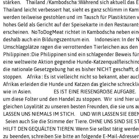
stärken. Thailand /Kambodscha :Während sich aktuell das El
Thailand leicht verbessert hat, sieht es ganz schlimm in Ka
werden teilweise gestohlen und im Tausch für Plastiktüten v
hohes Geld als Gericht auf der Speisekarte in den Restaura
erscheinen. NoToDogMeat richtet in Kambodscha neben ein
deshalb auch ein Bildungszentrum ein. Indonesien: In der 
Umschlagplätze ragen die verrottenden Tierleichen aus de
Philippinen :Die Philippinen sind ein schlagender Beweis fü
eine weltweite Aktion gegendie Hunde-Katzenqualfleischindus
die nationale Gesetzgebung hat es bisher NICHT geschafft, d
stoppen. Afrika : Es ist vielleicht nicht so bekannt, aber au
Afrikas erleiden die Hunde und Katzen das gleiche schreckli
wie in Asien. ES IST EINE RIESENGROßE AUFGABE. Wir
um diese Folter und den Handel zu stoppen. Wir sind hier u
gleichen Loyalität zu unseren besten Freunden, die sie uns 
LASSEN UNS NIEMALS IM STICH. UND WIR LASSEN SIE EBEN
Seien auch Sie die Stimme der Tiere. OHNE UNS SIND SIE
HILFT DEN GEQUÄLTEN TIEREN. Wenn Sie selbst tätig werde
zu beenden, schreiben Sie bitte an folgende E-Mail-Adressen