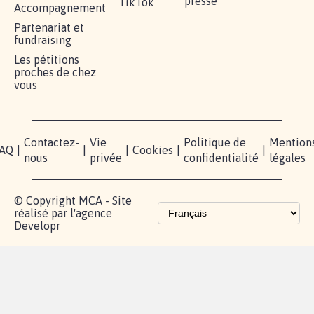
presse
TikTok
Accompagnement
Partenariat et
fundraising
Les pétitions
proches de chez
vous
Contactez-
Vie
Politique de
Mention
AQ
|
|
|
Cookies
|
|
nous
privée
confidentialité
légales
© Copyright MCA - Site
réalisé par l'agence
Developr