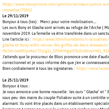
https://www.mesopinions.com/petition/animaux/justice-suit
immediat/75932
Le 29/11/2019
Bonjour à tous (tes) : Merci pour votre mobilisation.....
Les ours Bony et Glasha sont arrivés au refuge de l'Arche ( 
novembre 2019. La femelle va être transférée dans un sanct
Lire l'article ici :
https://www.30millionsdamis.fr/actualites/
glasha-et-bony-enfin-retires-des-griffes-de-leurs-dresseurs/
fbclid=IwAR3pnKe2TFyLg1i_5PS4HhgqtE9y0UdbmIHtKJ_91
J'attends que le procureur de Blois prononce une date d'aud
correctionnel et je vous informe dès que j'en ai connaissanc
Bien cordialement à tous les signataires :
https://www.faceb
Le 25/11/2019
Bonjour à tous :
Je vous annonce une bonne nouvelle : les ours " Glasha" et " 
sous peu des mains du couple Poliakov suite à un contrôle vé
alarmant. Ils vont être placés dans un établissement spéciali