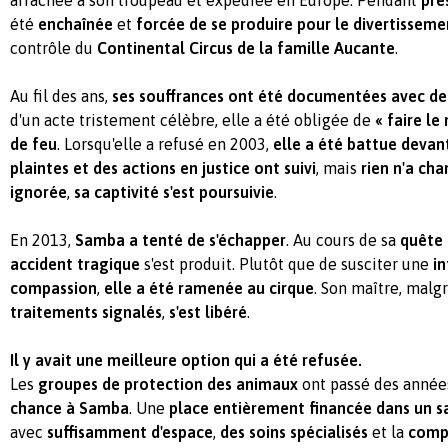
arrachée à son troupeau et expédiée en Europe. Pendant
prè
été
enchaînée
et
forcée de se produire pour le divertissem
contrôle du
Continental Circus de la famille Aucante
.
Au fil des ans,
ses souffrances ont été documentées avec des
d'un acte tristement célèbre, elle a été obligée de
« faire le
de feu
. Lorsqu'elle a refusé en 2003,
elle a été battue devan
plaintes et des actions en justice ont suivi
, mais
rien n'a ch
ignorée
,
sa captivité s'est poursuivie
.
En 2013,
Samba a tenté de s'échapper
. Au cours de sa
quête 
accident tragique
s'est produit. Plutôt que de susciter une
in
compassion
,
elle a été ramenée au cirque
. Son maître, malg
traitements signalés
,
s'est libéré
.
Il y avait une meilleure option qui a été refusée.
Les
groupes de protection des animaux
ont passé des années
chance à Samba
. Une
place entièrement financée dans un s
avec
suffisamment d'espace
,
des soins spécialisés
et la
comp