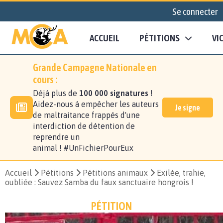
Se connecter
ACCUEIL
PÉTITIONS
VI
Grande Campagne Nationale en
cours :
Déjà plus de
100 000 signatures
!
Aidez-nous à empêcher les auteurs
Je signe
de maltraitance frappés d'une
interdiction de détention de
reprendre un
animal ! #UnFichierPourEux
Accueil
Pétitions
Pétitions animaux
Exilée, trahie,
oubliée : Sauvez Samba du faux sanctuaire hongrois !
PÉTITION