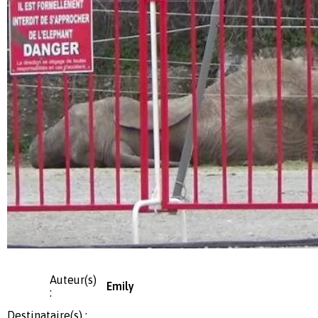
Auteur(s)
Emily
:
Destinataire(s) :