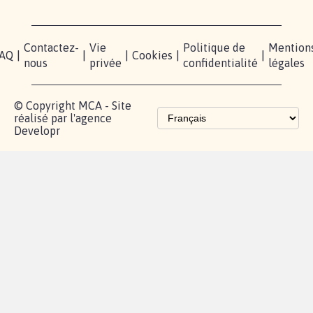
nous?
Blog - Parlons
Instagram
Mobilisation
Contact
presse
TikTok
Accompagnement
Partenariat et
fundraising
Les pétitions
proches de chez
vous
Contactez-
Vie
Politique de
Mention
AQ
|
|
|
Cookies
|
|
nous
privée
confidentialité
légales
© Copyright MCA - Site
réalisé par l'agence
Developr