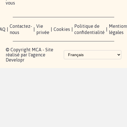
vous
Contactez-
Vie
Politique de
Mention
AQ
|
|
|
Cookies
|
|
nous
privée
confidentialité
légales
© Copyright MCA - Site
réalisé par l'agence
Developr