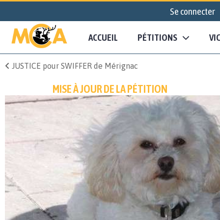
Se connecter
ACCUEIL
PÉTITIONS
VI
JUSTICE pour SWIFFER de Mérignac
MISE À JOUR DE LA PÉTITION