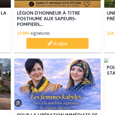
 LA
LÉGION D'HONNEUR À TITRE
UNE
POSTHUME AUX SAPEURS-
PRÉ
POMPIERS...
10.880
signatures
124
Je signe
POU
STA
POUR LA LIBÉRATION IMMÉDIATE DE