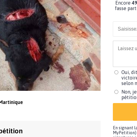
Encore
49
fasse part
Oui, di
victoir
selon m
Non, je
pétiti
Martinique
En signant l
pétition
MyPetition) 