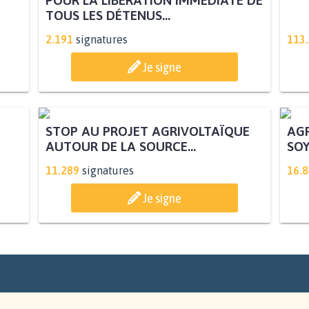
TOUS LES DÉTENUS...
2.191
signatures
113
Je signe
STOP AU PROJET AGRIVOLTAÏQUE
AGR
AUTOUR DE LA SOURCE...
SOY
11.289
signatures
16.
Je signe