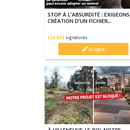
STOP À L’ABSURDITÉ : EXIGEONS
CRÉATION D’UN FICHIER...
136.461
signatures
Je signe
À VILLENEUVE-LE-ROI, NOTRE