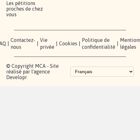
RÉUSSIR VOTRE
NOTRE
ESPACE
MOBILISATION
COMMUNAUTÉ
PRESSE
Lancer votre
Facebook
Qui
pétition
sommes-
X
nous?
Blog - Parlons
Instagram
Mobilisation
Contact
presse
TikTok
Accompagnement
Partenariat et
fundraising
Les pétitions
proches de chez
vous