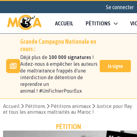
Se connecter
ACCUEIL
PÉTITIONS
VI
Grande Campagne Nationale en
cours :
Déjà plus de
100 000 signatures
!
Aidez-nous à empêcher les auteurs
Je signe
de maltraitance frappés d'une
interdiction de détention de
reprendre un
animal ! #UnFichierPourEux
Accueil
Pétitions
Pétitions animaux
Justice pour Ray
et tous les animaux maltraités au Maroc !
PÉTITION