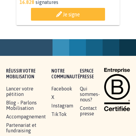
11.273
signatures
Je signe
AGRESSION DE MON FILS THÉO :
SOYONS TOUS MOBILISÉS...
16.828
signatures
Je signe