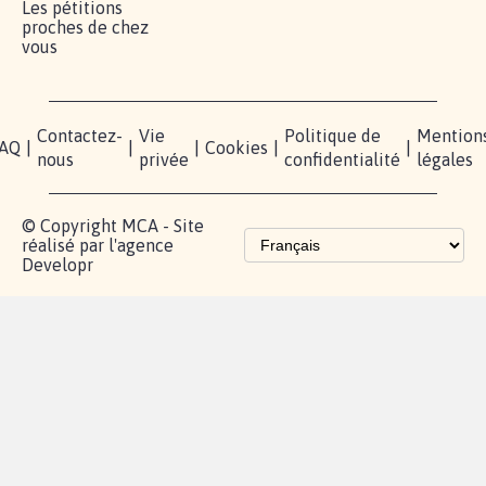
Les pétitions
proches de chez
vous
Contactez-
Vie
Politique de
Mention
AQ
|
|
|
Cookies
|
|
nous
privée
confidentialité
légales
© Copyright MCA - Site
réalisé par l'agence
Developr