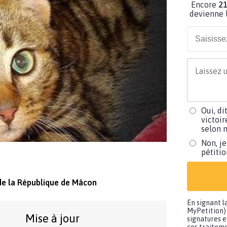
Encore
21
devienne l
Oui, di
victoir
selon m
Non, je
pétiti
e la République de Mâcon
En signant l
MyPetition) 
Mise à jour
signatures e