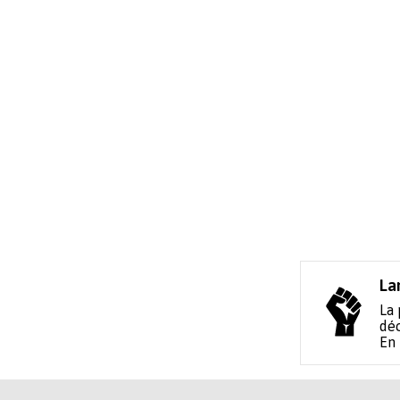
La
La 
déc
En