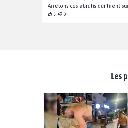
Arrêtons ces abrutis qui tirent s
5
0
Les p