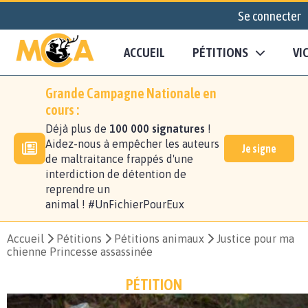
Se connecter
ACCUEIL
PÉTITIONS
VI
Grande Campagne Nationale en
cours :
Déjà plus de
100 000 signatures
!
Aidez-nous à empêcher les auteurs
Je signe
de maltraitance frappés d'une
interdiction de détention de
reprendre un
animal ! #UnFichierPourEux
Accueil
Pétitions
Pétitions animaux
Justice pour ma
chienne Princesse assassinée
PÉTITION