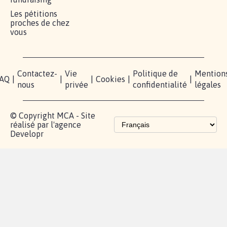
MOBILISATION
COMMUNAUTÉ
PRESSE
Lancer votre
Facebook
Qui
pétition
sommes-
X
nous?
Blog - Parlons
Instagram
Mobilisation
Contact
presse
TikTok
Accompagnement
Partenariat et
fundraising
Les pétitions
proches de chez
vous
Contactez-
Vie
Politique de
Mention
AQ
|
|
|
Cookies
|
|
nous
privée
confidentialité
légales
© Copyright MCA - Site
réalisé par l'agence