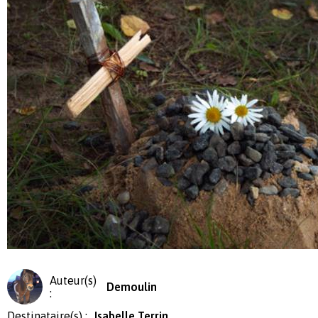
Auteur(s)
Demoulin
:
Destinataire(s) :
Isabelle Terrin