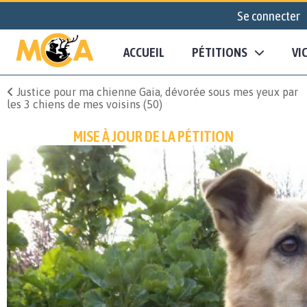
Se connecter
ACCUEIL
PÉTITIONS
VI
Justice pour ma chienne Gaia, dévorée sous mes yeux par
les 3 chiens de mes voisins (50)
MISE À JOUR DE LA PÉTITION