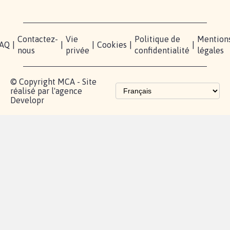
Contactez-
Vie
Politique de
Mention
AQ
|
|
|
Cookies
|
|
nous
privée
confidentialité
légales
© Copyright MCA - Site
réalisé par l'agence
Developr