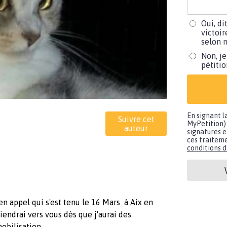
Oui, di
victoir
selon m
Non, je
pétiti
En signant l
Suivre cet
MyPetition) 
auteur
signatures e
ces traiteme
conditions d'
en appel qui s'est tenu le 16 Mars à Aix en
iendrai vers vous dès que j'aurai des
obilisation .