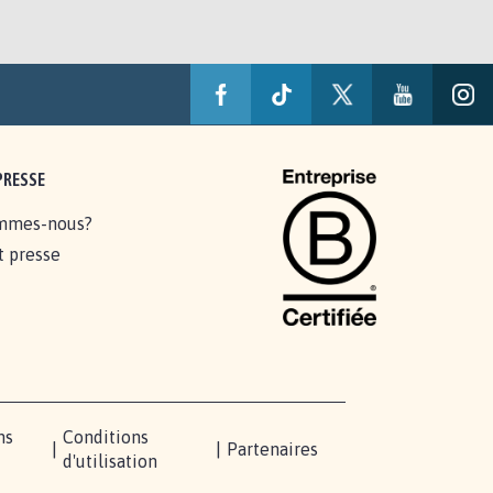
PRESSE
mmes-nous?
t presse
ns
Conditions
|
|
Partenaires
d'utilisation