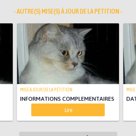
- AUTRE(S) MISE(S) À JOUR DE LA PÉTITION -
MISE À JOUR DE LA PÉTITION
MISE
INFORMATIONS COMPLEMENTAIRES
DAT
Lire