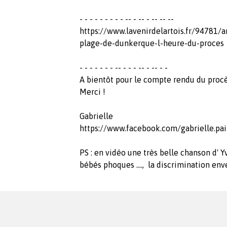
- - - - - - - - - -- - -- - -- -- --
https://www.lavenirdelartois.fr/94781/
plage-de-dunkerque-l-he
- - - - - - - -- - - - -- - -- - -
A bientôt pour le compte rendu du proc
Merci !
Gabrielle
https://www.facebook.com/gabrielle.pa
PS : en vidéo une très belle chanson d'
bébés phoques ...., la discrimination env