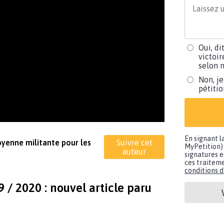
Oui, di
victoir
selon m
Non, je
pétiti
En signant l
toyenne militante pour les
Suivre cet
MyPetition) 
auteur
signatures e
ces traiteme
conditions d'
9 / 2020 : nouvel article paru