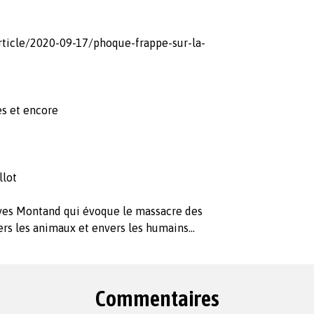
article/2020-09-17/phoque-frappe-sur-la-
ure-du-proces
ès et encore
illot
 Yves Montand qui évoque le massacre des
ers les animaux et envers les humains...
Commentaires