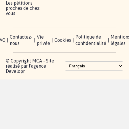
Les pétitions
proches de chez
vous
Contactez-
Vie
Politique de
Mention
AQ
|
|
|
Cookies
|
|
nous
privée
confidentialité
légales
© Copyright MCA - Site
réalisé par l'agence
Developr