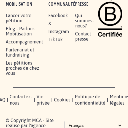
MOBILISATION
COMMUNAUTÉ
PRESSE
Lancer votre
Facebook
Qui
pétition
sommes-
X
nous?
Blog - Parlons
Instagram
Mobilisation
Contact
presse
TikTok
Accompagnement
Partenariat et
fundraising
Les pétitions
proches de chez
vous
Contactez-
Vie
Politique de
Mention
AQ
|
|
|
Cookies
|
|
nous
privée
confidentialité
légales
© Copyright MCA - Site
réalisé par l'agence