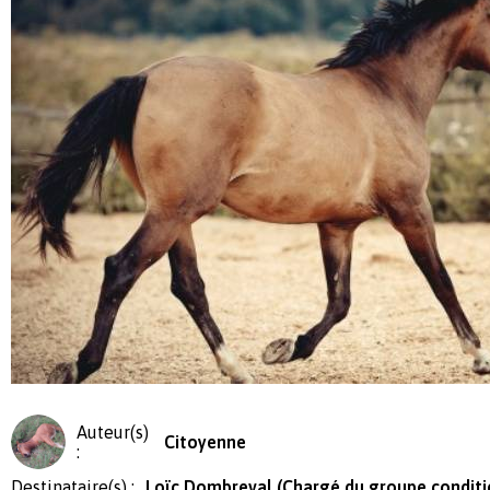
Auteur(s)
Citoyenne
:
Destinataire(s) :
Loïc Dombreval (Chargé du groupe condit