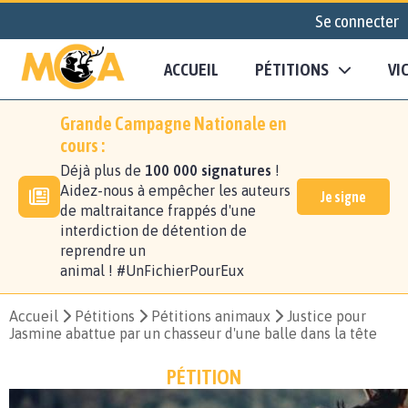
Se connecter
ACCUEIL
PÉTITIONS
VI
Grande Campagne Nationale en
cours :
Déjà plus de
100 000 signatures
!
Aidez-nous à empêcher les auteurs
Je signe
de maltraitance frappés d'une
interdiction de détention de
reprendre un
animal ! #UnFichierPourEux
Accueil
Pétitions
Pétitions animaux
Justice pour
Jasmine abattue par un chasseur d'une balle dans la tête
PÉTITION