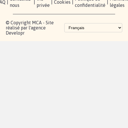
Partenariat et
fundraising
Les pétitions
proches de chez
vous
Contactez-
Vie
Politique de
Mention
AQ
|
|
|
Cookies
|
|
nous
privée
confidentialité
légales
© Copyright MCA - Site
réalisé par l'agence
Developr