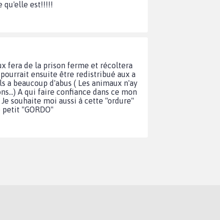
u'elle est!!!!!
 fera de la prison ferme et récoltera
pourrait ensuite être redistribué aux a
 ils a beaucoup d'abus ( Les animaux n'ay
ons...) A qui faire confiance dans ce mon
! Je souhaite moi aussi à cette "ordure"
nce petit "GORDO"