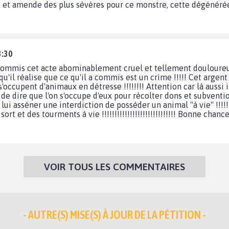
e et amende des plus sévères pour ce monstre, cette dégénérée q
3:30
 commis cet acte abominablement cruel et tellement douloureux
il réalise que ce qu'il a commis est un crime !!!!! Cet argent 
s'occupent d'animaux en détresse !!!!!!!! Attention car là aussi
ile de dire que l'on s'occupe d'eux pour récolter dons et subventi
i lui asséner une interdiction de posséder un animal "à vie" !!!!
ort et des tourments à vie !!!!!!!!!!!!!!!!!!!!!!!!!!!!! Bonne cha
VOIR TOUS LES COMMENTAIRES
- AUTRE(S) MISE(S) À JOUR DE LA PÉTITION -