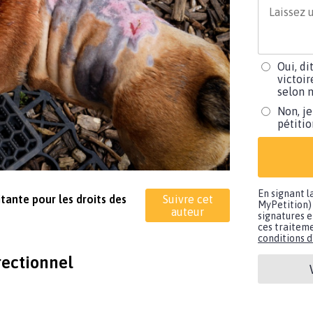
Oui, di
victoir
selon m
Non, je
pétiti
En signant l
itante pour les droits des
Suivre cet
MyPetition) 
auteur
signatures e
ces traiteme
conditions d'
rectionnel