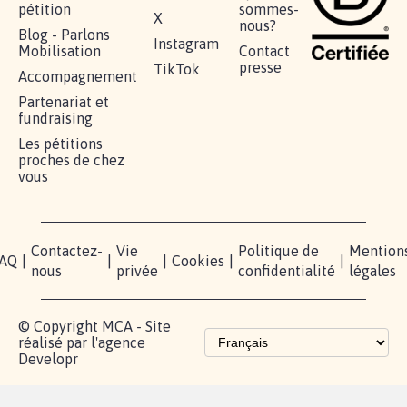
AGRESSION DE MON FILS THÉO :
SOYONS TOUS MOBILISÉS...
16.844
signatures
Je signe
RÉUSSIR VOTRE
NOTRE
ESPACE
MOBILISATION
COMMUNAUTÉ
PRESSE
Lancer votre
Facebook
Qui
pétition
sommes-
X
nous?
Blog - Parlons
Instagram
Mobilisation
Contact
presse
TikTok