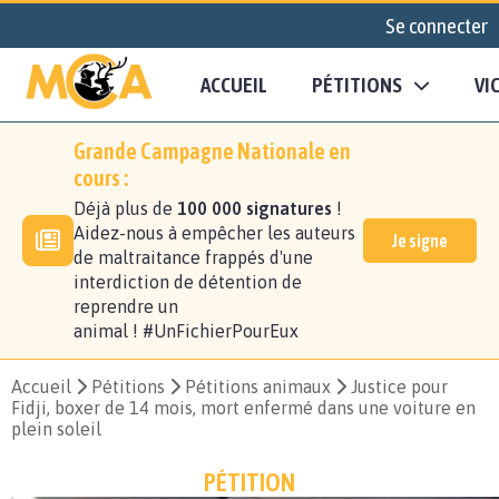
Se connecter
ACCUEIL
PÉTITIONS
VI
Grande Campagne Nationale en
cours :
Déjà plus de
100 000 signatures
!
Aidez-nous à empêcher les auteurs
Je signe
de maltraitance frappés d'une
interdiction de détention de
reprendre un
animal ! #UnFichierPourEux
Accueil
Pétitions
Pétitions animaux
Justice pour
Fidji, boxer de 14 mois, mort enfermé dans une voiture en
plein soleil
PÉTITION