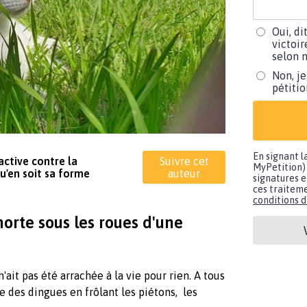
Oui, di
victoir
selon m
Non, je
pétiti
En signant l
active contre la
Suivre cet
MyPetition) 
u'en soit sa forme
auteur
signatures e
ces traiteme
conditions d'
rte sous les roues d'une
ait pas été arrachée à la vie pour rien. A tous
 des dingues en frôlant les piétons, les