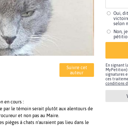
Oui, di
victoir
selon m
Non, je
pétiti
En signant l
Suivre cet
MyPetition) 
auteur
signatures e
ces traiteme
conditions d'
n en cours :
e par le témoin serait plutôt aux alentours de
rocureur et non pas au Maire.
s pièges à chats n'auraient pas lieu dans le