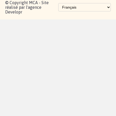
proches de chez
vous
Contactez-
Vie
Politique de
Mention
AQ
|
|
|
Cookies
|
|
nous
privée
confidentialité
légales
© Copyright MCA - Site
réalisé par l'agence
Developr