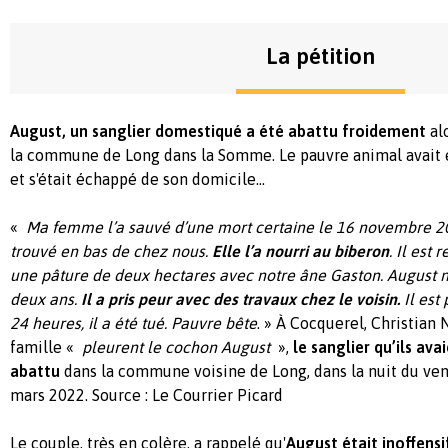
La pétition
August, un sanglier domestiqué a été abattu froidement
alo
la commune de Long dans la Somme. Le pauvre animal avait e
et s'était échappé de son domicile...
«
Ma femme l’a sauvé d’une mort certaine le 16 novembre 20
trouvé en bas de chez nous.
Elle l’a nourri au biberon
. Il est
une pâture de deux hectares avec notre âne Gaston. August
n
deux ans.
Il a pris peur avec des travaux chez le voisin.
Il est 
24 heures, il a été tué. Pauvre bête
. » À Cocquerel, Christian N
famille «
pleurent le cochon August
»,
le sanglier qu’ils ava
abattu
dans la commune voisine de Long, dans la nuit du ve
mars 2022. Source : Le Courrier Picard
Le couple, très en colère, a rappelé qu'
August était inoffensi