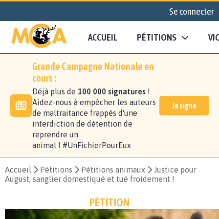
Se connecter
ACCUEIL
PÉTITIONS
VI
Grande Campagne Nationale en
cours :
Déjà plus de
100 000 signatures
!
Aidez-nous à empêcher les auteurs
Je signe
de maltraitance frappés d'une
interdiction de détention de
reprendre un
animal ! #UnFichierPourEux
Accueil
Pétitions
Pétitions animaux
Justice pour
August, sanglier domestiqué et tué froidement !
PÉTITION