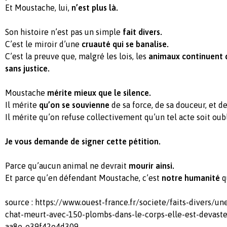
Et Moustache, lui,
n’est plus là.
Son histoire n’est pas un simple
fait divers.
C’est le miroir d’une
cruauté qui se banalise.
C’est la preuve que, malgré les lois, les
animaux continuent d
sans justice.
Moustache
mérite mieux que le silence.
Il mérite
qu’on se souvienne
de sa force, de sa douceur, et de
Il mérite qu’on refuse collectivement qu’un tel acte soit oub
Je vous demande de signer cette pétition.
Parce qu’aucun animal ne devrait
mourir ainsi.
Et parce qu’en défendant Moustache, c’est
notre humanité
q
source : https://www.ouest-france.fr/societe/faits-divers/un
chat-meurt-avec-150-plombs-dans-le-corps-elle-est-devast
aa8e-e39f42e4d309