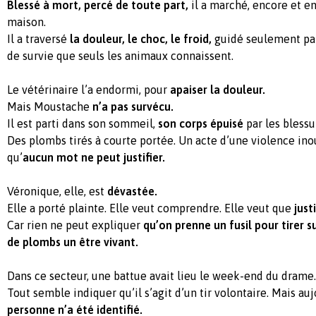
Blessé à mort, percé de toute part,
il a marché, encore et en
maison.
Il a traversé
la douleur, le choc, le froid,
guidé seulement par
de survie que seuls les animaux connaissent.
Le vétérinaire l’a endormi, pour
apaiser la douleur.
Mais Moustache
n’a pas survécu.
Il est parti dans son sommeil,
son corps épuisé
par les blessu
Des plombs tirés à courte portée. Un acte d’une violence ino
qu’
aucun mot ne peut justifier.
Véronique, elle, est
dévastée.
Elle a porté plainte. Elle veut comprendre. Elle veut que
just
Car rien ne peut expliquer
qu’on prenne un fusil pour tirer s
de plombs un être vivant.
Dans ce secteur, une battue avait lieu le week-end du drame.
Tout semble indiquer qu’il s’agit d’un tir volontaire. Mais au
personne n’a été identifié.