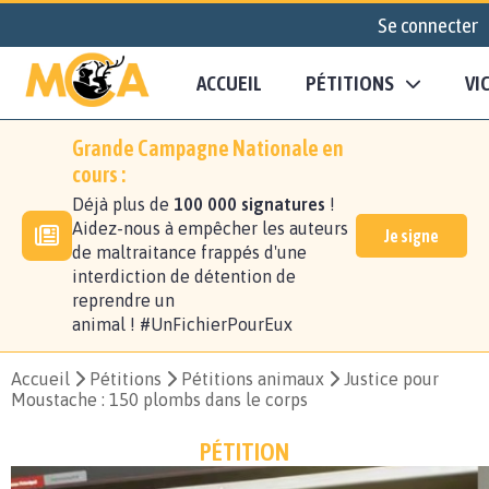
Se connecter
ACCUEIL
PÉTITIONS
VI
Grande Campagne Nationale en
cours :
Déjà plus de
100 000 signatures
!
Aidez-nous à empêcher les auteurs
Je signe
de maltraitance frappés d'une
interdiction de détention de
reprendre un
animal ! #UnFichierPourEux
Accueil
Pétitions
Pétitions animaux
Justice pour
Moustache : 150 plombs dans le corps
PÉTITION