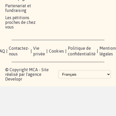
RÉUSSIR VOTRE
NOTRE
ESPACE
MOBILISATION
COMMUNAUTÉ
PRESSE
Lancer votre
Facebook
Qui
pétition
sommes-
X
nous?
Blog - Parlons
Instagram
Mobilisation
Contact
presse
TikTok
Accompagnement
Partenariat et
fundraising
Les pétitions
proches de chez
vous
Contactez-
Vie
Politique de
Mention
AQ
|
|
|
Cookies
|
|
nous
privée
confidentialité
légales