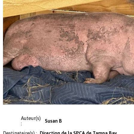
Auteur(s)
Susan B
:
Destinataire(s) :
Direction de la SPCA de Tampa Bay