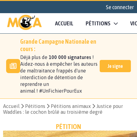
Se connecter
ACCUEIL
PÉTITIONS
VI
Grande Campagne Nationale en
cours :
Déjà plus de
100 000 signatures
!
Aidez-nous à empêcher les auteurs
Je signe
de maltraitance frappés d'une
interdiction de détention de
reprendre un
animal ! #UnFichierPourEux
Accueil
Pétitions
Pétitions animaux
Justice pour
Waddles : le cochon brûlé au troisième degré
PÉTITION