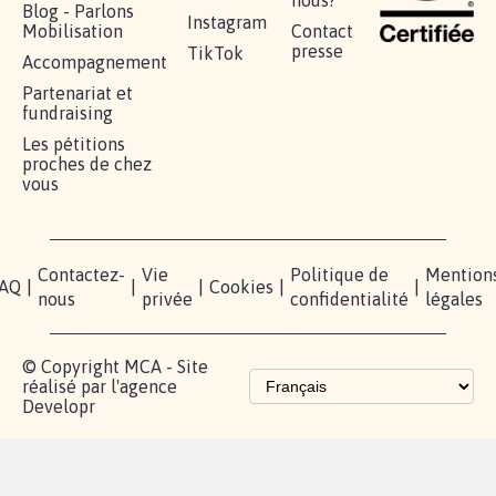
RÉUSSIR VOTRE
NOTRE
ESPACE
MOBILISATION
COMMUNAUTÉ
PRESSE
Lancer votre
Facebook
Qui
pétition
sommes-
X
nous?
Blog - Parlons
Instagram
Mobilisation
Contact
presse
TikTok
Accompagnement
Partenariat et
fundraising
Les pétitions
proches de chez
vous
Contactez-
Vie
Politique de
Mention
AQ
|
|
|
Cookies
|
|