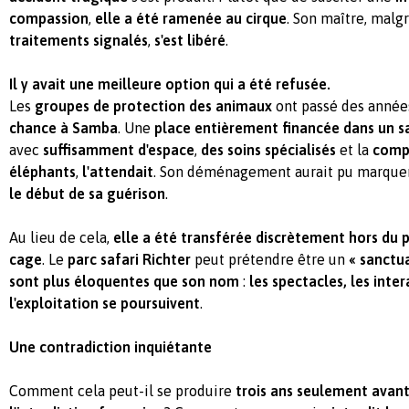
compassion
,
elle a été ramenée au cirque
. Son maître, malg
traitements signalés
,
s'est libéré
.
Il y avait une meilleure option qui a été refusée.
Les
groupes de protection des animaux
ont passé des années
chance à Samba
. Une
place entièrement financée dans un s
avec
suffisamment d'espace
,
des soins spécialisés
et la
comp
éléphants
,
l'attendait
. Son déménagement aurait pu marque
le début de sa guérison
.
Au lieu de cela,
elle a été transférée discrètement hors du 
cage
. Le
parc safari Richter
peut prétendre être un
« sanctua
sont plus éloquentes que son nom
:
les spectacles, les inter
l'exploitation se poursuivent
.
Une contradiction inquiétante
Comment cela peut-il se produire
trois ans seulement avant