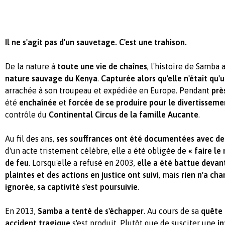
Il ne s'agit pas d'un sauvetage. C'est une trahison.
De la nature à
toute une vie de chaînes
, l'histoire de Samba
nature sauvage du Kenya
.
Capturée alors qu'elle n'était qu'
arrachée à son troupeau et expédiée en Europe. Pendant
prè
été
enchaînée
et
forcée de se produire pour le divertissem
contrôle du
Continental Circus de la famille Aucante
.
Au fil des ans,
ses souffrances ont été documentées avec des
d'un acte tristement célèbre, elle a été obligée de
« faire le
de feu
. Lorsqu'elle a refusé en 2003,
elle a été battue devan
plaintes et des actions en justice ont suivi
, mais
rien n'a ch
ignorée
,
sa captivité s'est poursuivie
.
En 2013,
Samba a tenté de s'échapper
. Au cours de sa
quête 
accident tragique
s'est produit. Plutôt que de susciter une
in