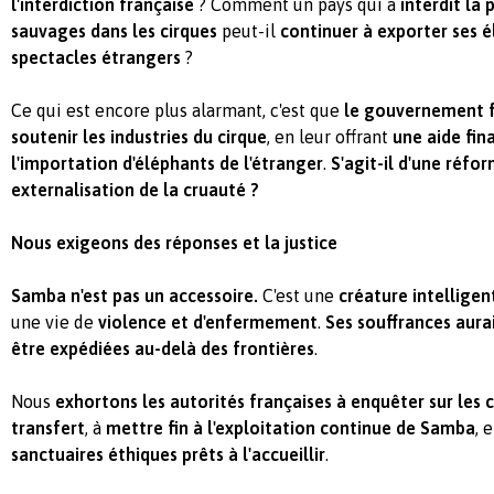
l'interdiction française
? Comment un pays qui a
interdit la
sauvages dans les cirques
peut-il
continuer à exporter ses 
spectacles étrangers
?
Ce qui est encore plus alarmant, c'est que
le gouvernement f
soutenir les industries du cirque
, en leur offrant
une aide fin
l'importation d'éléphants de l'étranger
.
S'agit-il d'une réfo
externalisation de la cruauté ?
Nous exigeons des réponses et la justice
Samba n'est pas un accessoire.
C'est une
créature intelligen
une vie de
violence et d'enfermement
.
Ses souffrances aura
être expédiées au-delà des frontières
.
Nous
exhortons les autorités françaises à enquêter sur les 
transfert
, à
mettre fin à l'exploitation continue de Samba
, 
sanctuaires éthiques prêts à l'accueillir
.