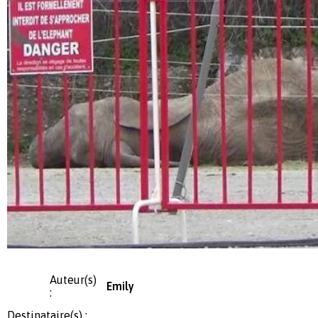
Auteur(s)
Emily
:
Destinataire(s) :