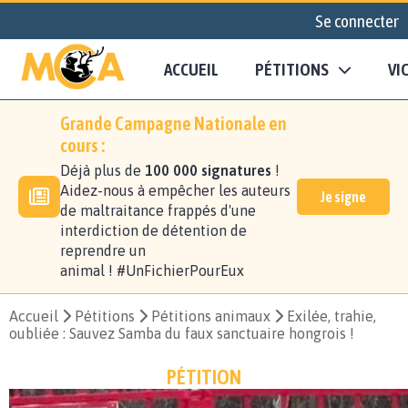
Se connecter
ACCUEIL
PÉTITIONS
VI
Grande Campagne Nationale en
cours :
Déjà plus de
100 000 signatures
!
Aidez-nous à empêcher les auteurs
Je signe
de maltraitance frappés d'une
interdiction de détention de
reprendre un
animal ! #UnFichierPourEux
Accueil
Pétitions
Pétitions animaux
Exilée, trahie,
oubliée : Sauvez Samba du faux sanctuaire hongrois !
PÉTITION