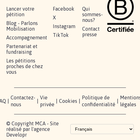
Lancer votre
Facebook
Qui
pétition
sommes-
X
nous?
Blog - Parlons
Instagram
Mobilisation
Contact
presse
TikTok
Accompagnement
Partenariat et
fundraising
Les pétitions
proches de chez
vous
Contactez-
Vie
Politique de
Mention
AQ
|
|
|
Cookies
|
|
nous
privée
confidentialité
légales
© Copyright MCA - Site
réalisé par l'agence
Developr