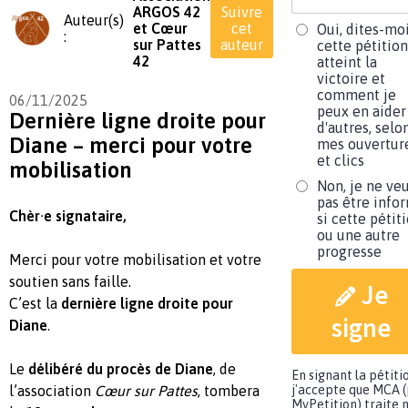
ARGOS 42
Suivre
Auteur(s)
et Cœur
cet
Oui, dites-moi
:
sur Pattes
auteur
cette pétition
42
atteint la
victoire et
comment je
06/11/2025
peux en aider
Dernière ligne droite pour
d'autres, selo
Diane – merci pour votre
mes ouvertur
et clics
mobilisation
Non, je ne ve
pas être info
Chèr·e signataire,
si cette pétit
ou une autre
progresse
Merci pour votre mobilisation et votre
soutien sans faille.
Je
C’est la
dernière ligne droite pour
signe
Diane
.
Le
délibéré du procès de Diane
, de
En signant la pétiti
l’association
Cœur sur Pattes
, tombera
j'accepte que MCA 
MyPetition) traite 