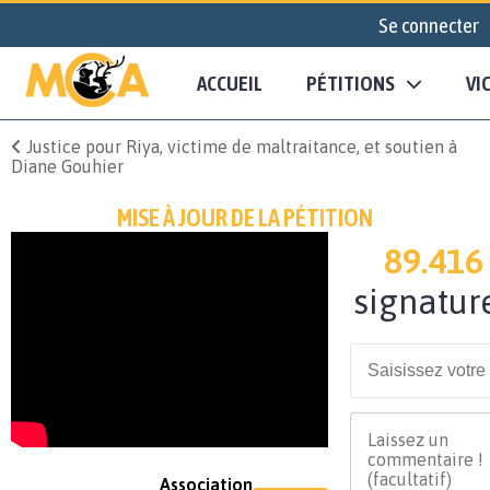
Se connecter
ACCUEIL
PÉTITIONS
VI
Justice pour Riya, victime de maltraitance, et soutien à
Diane Gouhier
MISE À JOUR DE LA PÉTITION
89.416
signatur
Association