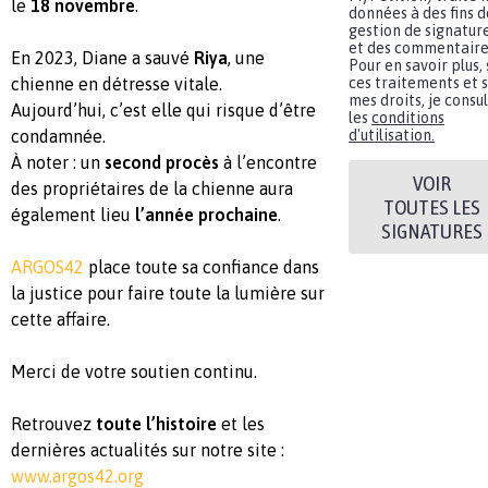
le
18 novembre
.
données à des fins d
gestion de signatur
et des commentaire
En 2023, Diane a sauvé
Riya
, une
Pour en savoir plus, 
chienne en détresse vitale.
ces traitements et 
mes droits, je consu
Aujourd’hui, c’est elle qui risque d’être
les
conditions
condamnée.
d'utilisation.
À noter : un
second procès
à l’encontre
VOIR
des propriétaires de la chienne aura
TOUTES LES
également lieu
l’année prochaine
.
SIGNATURES
ARGOS42
place toute sa confiance dans
la justice pour faire toute la lumière sur
cette affaire.
Merci de votre soutien continu.
Retrouvez
toute l’histoire
et les
dernières actualités sur notre site :
www.argos42.org