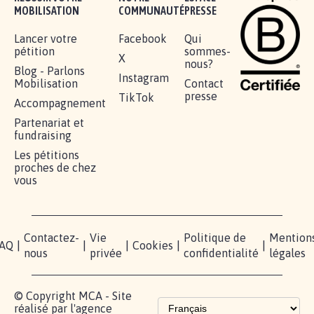
MOBILISATION
COMMUNAUTÉ
PRESSE
Lancer votre
Facebook
Qui
pétition
sommes-
X
nous?
Blog - Parlons
Instagram
Mobilisation
Contact
presse
TikTok
Accompagnement
Partenariat et
fundraising
Les pétitions
proches de chez
vous
Contactez-
Vie
Politique de
Mention
AQ
|
|
|
Cookies
|
|
nous
privée
confidentialité
légales
© Copyright MCA - Site
réalisé par l'agence