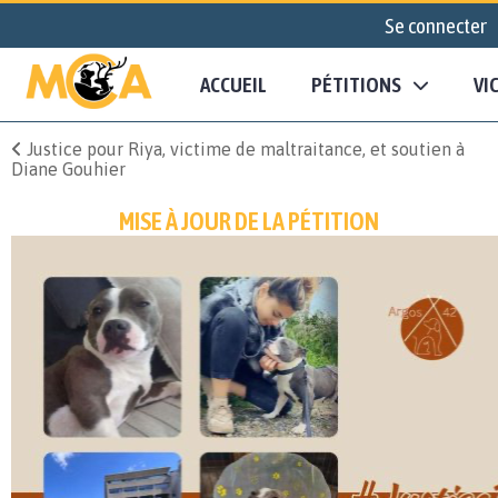
Se connecter
ACCUEIL
PÉTITIONS
VI
Justice pour Riya, victime de maltraitance, et soutien à
Diane Gouhier
MISE À JOUR DE LA PÉTITION